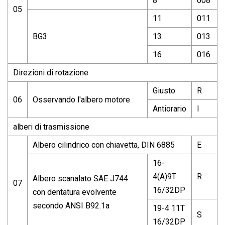
8
008
05
11
011
BG3
13
013
16
016
Direzioni di rotazione
Giusto
R
06
Osservando l'albero motore
Antiorario
l
alberi di trasmissione
Albero cilindrico con chiavetta, DIN 6885
E
16-
4(A)9T
R
Albero scanalato SAE J744
07
16/32DP
con dentatura evolvente
secondo ANSI B92.1a
19-4 11T
S
16/32DP