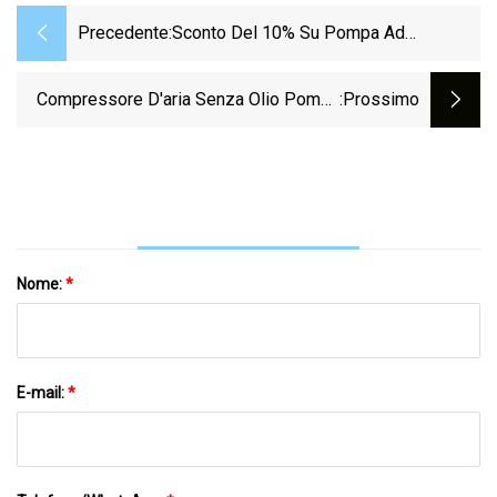
Precedente:
Sconto Del 10% Su Pompa Ad
Ingranaggi Esterni In Ghisa Orizzontale
O Verticale KCB Con Rotore Rotante E
Compressore D'aria Senza Olio Pompa
:Prossimo
Pompa Ad Ingranaggi Per Travaso Olio
Ad Aria Da Parete Con Vernice Spray
Lubrificante
Industriale Ad Alta Pressione Da 10 Kg
Nome:
*
E-mail:
*